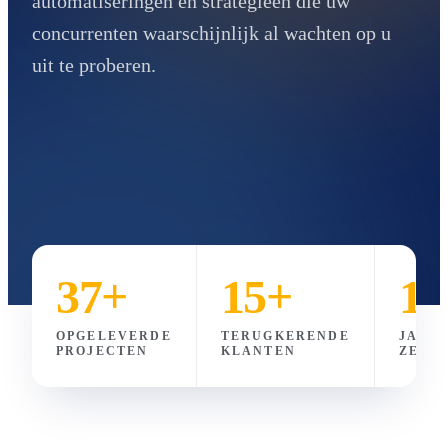
automatiseringen en strategieën die uw
concurrenten waarschijnlijk al wachten op u
uit te proberen.
37+
15+
10
OPGELEVERDE
TERUGKERENDE
JAAR
PROJECTEN
KLANTEN
ZELF