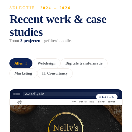
SELECTIE · 2024 → 2026
Recent werk & case
studies
Toont
3
projecten
· gefilterd op alles
Alles
3
Webdesign
Digitale transformatie
Marketing
IT Consultancy
www.nellys.be
NEXT.JS