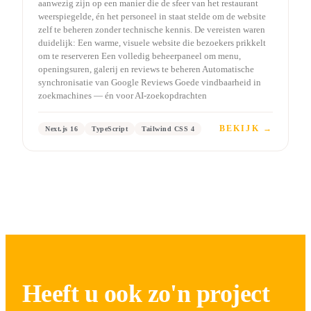
aanwezig zijn op een manier die de sfeer van het restaurant
weerspiegelde, én het personeel in staat stelde om de website
zelf te beheren zonder technische kennis. De vereisten waren
duidelijk: Een warme, visuele website die bezoekers prikkelt
om te reserveren Een volledig beheerpaneel om menu,
openingsuren, galerij en reviews te beheren Automatische
synchronisatie van Google Reviews Goede vindbaarheid in
zoekmachines — én voor AI-zoekopdrachten
BEKIJK →
Next.js 16
TypeScript
Tailwind CSS 4
Heeft u ook zo'n project