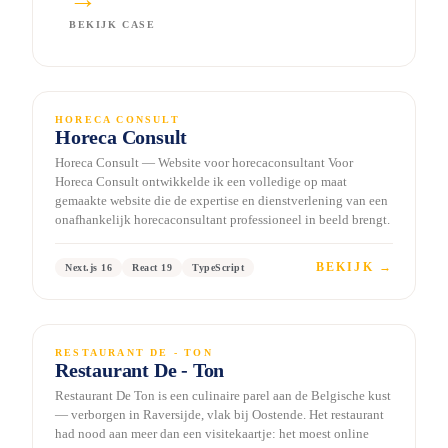
BEKIJK CASE
www.horeca-consult.be
NEXT.JS 16
HORECA CONSULT
Horeca Consult
Horeca Consult — Website voor horecaconsultant Voor
Horeca Consult ontwikkelde ik een volledige op maat
gemaakte website die de expertise en dienstverlening van een
onafhankelijk horecaconsultant professioneel in beeld brengt.
BEKIJK →
Next.js 16
React 19
TypeScript
www.de-ton.be/
NEXT.JS 16
RESTAURANT DE - TON
Restaurant De - Ton
Restaurant De Ton is een culinaire parel aan de Belgische kust
— verborgen in Raversijde, vlak bij Oostende. Het restaurant
had nood aan meer dan een visitekaartje: het moest online