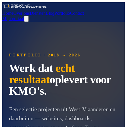
Home
Over ons
Diensten
Blog
Portfolio
Contact
Mijn portaal
PORTFOLIO · 2018 → 2026
Werk dat
echt
resultaat
oplevert voor
KMO's.
Een selectie projecten uit West-Vlaanderen en
daarbuiten — websites, dashboards,