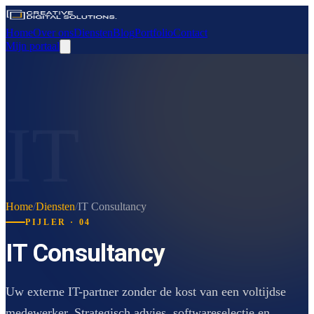
Home
Over ons
Diensten
Blog
Portfolio
Contact
Mijn portaal
IT
Home
/
Diensten
/
IT Consultancy
PIJLER · 04
IT Consultancy
Uw externe IT-partner zonder de kost van een voltijdse
medewerker. Strategisch advies, softwareselectie en