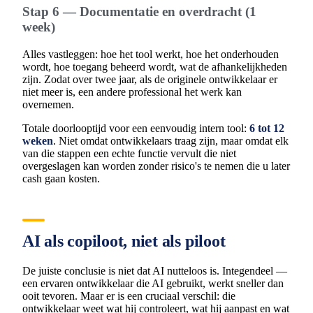
Stap 6 — Documentatie en overdracht (1
week)
Alles vastleggen: hoe het tool werkt, hoe het onderhouden
wordt, hoe toegang beheerd wordt, wat de afhankelijkheden
zijn. Zodat over twee jaar, als de originele ontwikkelaar er
niet meer is, een andere professional het werk kan
overnemen.
Totale doorlooptijd voor een eenvoudig intern tool:
6 tot 12
weken
. Niet omdat ontwikkelaars traag zijn, maar omdat elk
van die stappen een echte functie vervult die niet
overgeslagen kan worden zonder risico's te nemen die u later
cash gaan kosten.
AI als copiloot, niet als piloot
De juiste conclusie is niet dat AI nutteloos is. Integendeel —
een ervaren ontwikkelaar die AI gebruikt, werkt sneller dan
ooit tevoren. Maar er is een cruciaal verschil: die
ontwikkelaar weet wat hij controleert, wat hij aanpast en wat