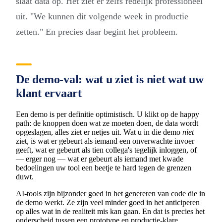
slaat data op. Het ziet er zelfs redelijk professioneel
uit. "We kunnen dit volgende week in productie
zetten." En precies daar begint het probleem.
De demo-val: wat u ziet is niet wat uw
klant ervaart
Een demo is per definitie optimistisch. U klikt op de happy
path: de knoppen doen wat ze moeten doen, de data wordt
opgeslagen, alles ziet er netjes uit. Wat u in die demo
niet
ziet, is wat er gebeurt als iemand een onverwachte invoer
geeft, wat er gebeurt als tien collega's tegelijk inloggen, of
— erger nog — wat er gebeurt als iemand met kwade
bedoelingen uw tool een beetje te hard tegen de grenzen
duwt.
AI-tools zijn bijzonder goed in het genereren van code die in
de demo werkt. Ze zijn veel minder goed in het anticiperen
op alles wat in de realiteit mis kan gaan. En dat is precies het
onderscheid tussen een prototype en productie-klare