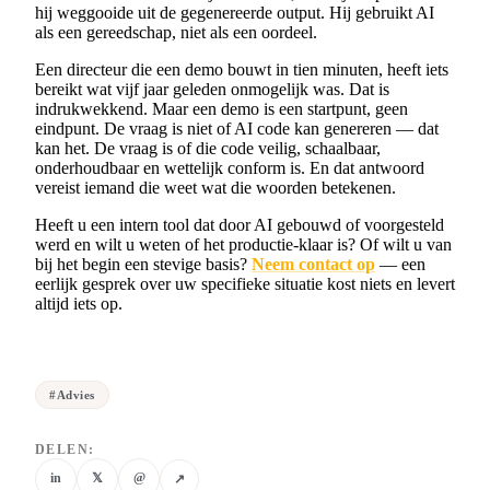
hij weggooide uit de gegenereerde output. Hij gebruikt AI
als een gereedschap, niet als een oordeel.
Een directeur die een demo bouwt in tien minuten, heeft iets
bereikt wat vijf jaar geleden onmogelijk was. Dat is
indrukwekkend. Maar een demo is een startpunt, geen
eindpunt. De vraag is niet of AI code kan genereren — dat
kan het. De vraag is of die code veilig, schaalbaar,
onderhoudbaar en wettelijk conform is. En dat antwoord
vereist iemand die weet wat die woorden betekenen.
Heeft u een intern tool dat door AI gebouwd of voorgesteld
werd en wilt u weten of het productie-klaar is? Of wilt u van
bij het begin een stevige basis?
Neem contact op
— een
eerlijk gesprek over uw specifieke situatie kost niets en levert
altijd iets op.
#
Advies
DELEN:
in
𝕏
@
↗