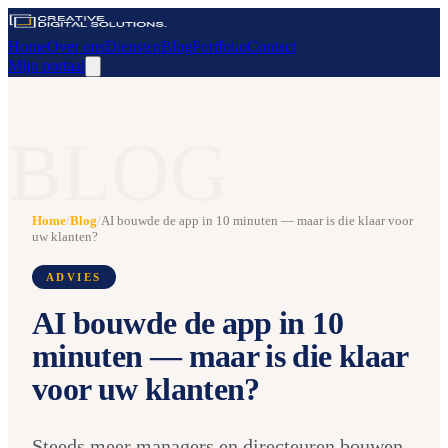
Home
Over ons
Diensten
Blog
Portfolio
Contact
Mijn portaal
BLOG
Home
/
Blog
/
AI bouwde de app in 10 minuten — maar is die klaar voor
uw klanten?
ADVIES
AI bouwde de app in 10
minuten — maar is die klaar
voor uw klanten?
Steeds meer managers en directeuren bouwen