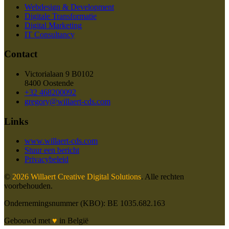
Webdesign & Development
Digitale Transformatie
Digital Marketing
IT Consultancy
Contact
Victorialaan 9 B0102
8400
Oostende
+32 468200092
gregory@willaert-cds.com
Links
www.willaert-cds.com
Stuur een bericht
Privacybeleid
©
2026
Willaert Creative Digital Solutions
. Alle rechten
voorbehouden.
Ondernemingsnummer (KBO):
BE 1035.682.163
Gebouwd met
♥
in België