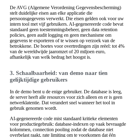
De AVG (Algemene Verordening Gegevensbescherming)
stelt duidelijke eisen aan elke applicatie die
persoonsgegevens verwerkt. Die eisen gelden ook voor uw
intern tool met vijf gebruikers. AI-gegenereerde code bevat
standaard geen toestemmingsbeheer, geen data retention
policies, geen audit logging en geen mechanisme om
gegevens te exporteren of te wissen op verzoek van de
betrokkene. De boetes voor overtredingen zijn reëel: tot 4%
van de wereldwijde jaaromzet of 20 miljoen euro,
afhankelijk van welk bedrag het hoogst is.
3. Schaalbaarheid: van demo naar tien
gelijktijdige gebruikers
In de demo bent u de enige gebruiker. De database is leeg,
de server heeft alle resources voor zich alleen en er is geen
netwerklatentie. Dat verandert snel wanneer het tool in
gebruik genomen wordt.
AI-gegenereerde code mist standaard kritieke elementen
voor productiegebruik: database-indexen op vaak bevraagde
kolommen, connection pooling zodat de database niet
overbelast raakt, rate limiting om te voorkomen dat één